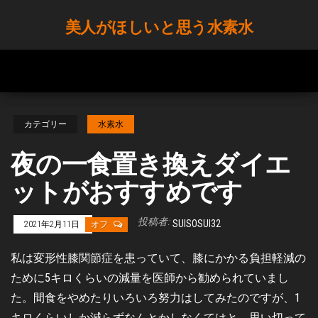
Skip
美人がほしいと思う水素水
to
the
content
カテゴリー
水素水
夜の一食置き換えダイエ
ットがおすすめです
投稿者:
SUISOSUI32
2021年2月11日
オフ
私は変形性膝関節症を患っていて、膝にかかる負担軽減の
ために5キロくらいの減量を医師から勧められていまし
た。間食をやめたりいろいろ努力はしてみたのですが、1
キロくらいしか減らずなんとかしなくてはと、思い切って