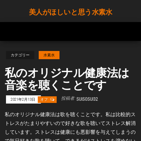
Skip
美人がほしいと思う水素水
to
the
content
カテゴリー
水素水
私のオリジナル健康法は
音楽を聴くことです
投稿者:
SUISOSUI32
2021年2月13日
オフ
私のオリジナル健康法は歌を聴くことです。私は比較的ス
トレスがたまりやすいので好きな歌を聴いてストレス解消
しています。ストレスは健康にも悪影響を与えてしまうの
で毎日好きな歌を聴いて、できるだけストレスを溜めない