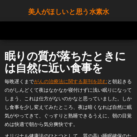
Skip
美人がほしいと思う水素水
to
the
content
眠りの質が落ちたときに
は自然に近い食事を
毎晩遅くまで
がんの治療法に関する新刊を読む
と朝起きる
のがしんどくて夜はなかなか寝付けずに浅い眠りになって
しまう、これは仕方がないのかなと思っていました。しか
し食事を少し変えてみたところ、夜は暗くなれば自然に眠
気がやってきて、ぐっすりと熟睡できるうえに、朝の目覚
めは快適で朝から気分爽快です。
オリジナル健康法のひとつとして、質の高い睡眠確保のた