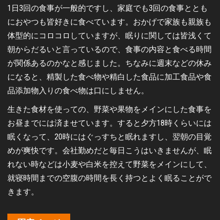
1日3回の食事が一般的ですし、家庭でも3回の食事ととも
におやつも皆好きに食べています。おかげで家族も親族も
体型的にコロコロしていますが、眠りに関しては皆浅くて
朝からだるいと言っているので、食事の内容と食べる時間
が関係あるのかなと感じました。ちなみに週末などの休み
になると、精製した食べ物や精白した食品に加工食品や食
品添加物入りの食べ物は口にしません。
生きた食材を使っての、野菜や果物をメインにした食事を
お昼までには済ませています。すると夕方18時くらいには
眠くなって、20時にはぐっすちと眠れますし、翌朝の目覚
めが爽快です。会社勤めだと毎日こうはいきませんが、眠
れない時などは小麦や白米を控えて野菜をメインにして、
就寝時間までの空腹の時間を長く持つとよく眠ることがで
きます。