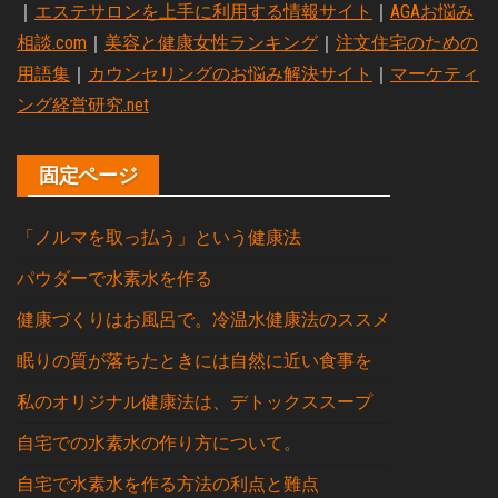
｜
エステサロンを上手に利用する情報サイト
｜
AGAお悩み
相談.com
｜
美容と健康女性ランキング
｜
注文住宅のための
用語集
｜
カウンセリングのお悩み解決サイト
｜
マーケティ
ング経営研究.net
固定ページ
「ノルマを取っ払う」という健康法
パウダーで水素水を作る
健康づくりはお風呂で。冷温水健康法のススメ
眠りの質が落ちたときには自然に近い食事を
私のオリジナル健康法は、デトックススープ
自宅での水素水の作り方について。
自宅で水素水を作る方法の利点と難点