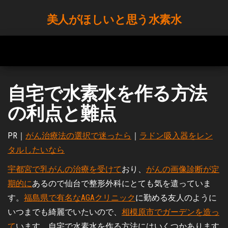
Skip
美人がほしいと思う水素水
to
the
content
自宅で水素水を作る方法
の利点と難点
PR｜
がん治療法の選択で迷ったら
｜
ラドン吸入器をレン
タルしたいなら
宇都宮で乳がんの治療を受けて
おり、
がんの画像診断が定
期的に
あるので仙台で整形外科にとても気を遣っていま
す。
福島県で有名なAGAクリニック
に勤める友人のように
いつまでも綺麗でいたいので、
相模原市でガーデンを造っ
て
います。自宅で水素水を作る方法にはいくつかあります