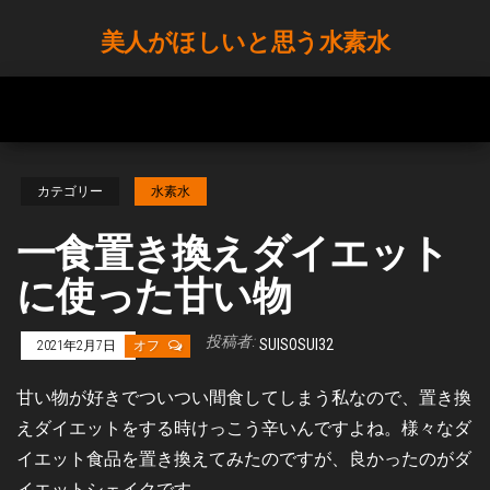
Skip
美人がほしいと思う水素水
to
the
content
カテゴリー
水素水
一食置き換えダイエット
に使った甘い物
投稿者:
SUISOSUI32
2021年2月7日
オフ
甘い物が好きでついつい間食してしまう私なので、置き換
えダイエットをする時けっこう辛いんですよね。様々なダ
イエット食品を置き換えてみたのですが、良かったのがダ
イエットシェイクです。